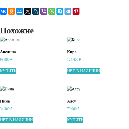
т
ь
к
у
п
Похожие
и
т
ь
с
Авелина
Кира
е
93 000
₽
124 400
₽
к
с
КУПИТЬ
НЕТ В НАЛИЧИИ
к
у
к
л
у
Нина
Алсу
в
34 300
₽
79 000
₽
к
р
НЕТ В НАЛИЧИИ
КУПИТЬ
е