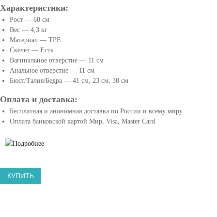
с
e
Характеристики:
т
x
Рост — 68 см
а
D
Вес — 4,3 кг
в
o
Материал — TPE
л
Скелет — Есть
l
е
Вагинальное отверстие — 11 см
l
н
Анальное отверстие — 11 см
s
ы
Бюст/Талия/Бедра — 41 см, 23 см, 38 см
в
•
с
S
Оплата и доставка:
е
e
Бесплатная и анонимная доставка по России и всему миру
с
k
Оплата банковской картой Мир, Visa, Master Card
у
s
щ
-
е
K
с
т
u
КУПИТЬ
в
k
у
l
ю
a
щ
.