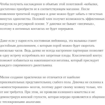
к
Чтобы получить наслаждение в объятьях этой похотливой «кобылки,
с
достаточно приобрести ее в соответствующем магазине. После
к
появления трепетной подружки в доме можно будет забыть о тягостных
у
минутах одиночества. Половой член получит возможность эффективных
к
нагрузок на регулярной основе. У дамочки не бывает «месячных»,
о
поэтому в интимных контактах не будет перерывов.
л
!
Даже если у парня есть постоянная любовница, эта малышка станет
Е
достойным дополнением, с которым порой можно будет скоротать
с
несколько часов. Ведь далеко не всегда настроение партнерши позволяет
т
в одну встречу испробовать все запретные плоды. Классический коитус
ь
поможет избавиться на накопившегося негатива, который преследует
в
каждого современного джентльмена.
о
з
Милое создание практически не отличается от наиболее
м
привлекательных представительниц слабого пола. Девочка не склонна к
о
«компостированию» мозгов, поэтому дарит своему хозяину только, что
ж
от нее требуется. При этом, не проявляя излишнего кокетства и не
н
демонстрируя женской глупости, которая нередко проявляется в общении
о
с теплокровными аналогами.
с