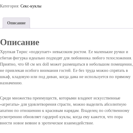
и
r
Категория:
Секс-куклы
е
u
м
о
Описание
д
е
л
Описание
и
р
Хрупкая Тирис «подкупает» невысоким ростом. Ее маленькие ручки и
е
сбитая фигурка идеально подходят для любовника любого телосложения.
а
Приятно, что 68 см sex doll может размещаться в небольшом помещении,
л
не привлекая особого внимания гостей. Ее без труда можно спрятать в
и
шкаф, кладовую или под диван, когда дама не используется по прямому
с
назначению.
т
и
Среди множества преимуществ, которыми владеют искусственные
ч
«агрегаты» для удовлетворения страсти, можно выделить абсолютную
н
апатию по отношению к красивым нарядам. Владелец по собственному
ы
усмотрению обновляет гардероб куклы, когда ему кажется, что пора
х
внести новое веяние в эротическое взаимодействие.
с
е