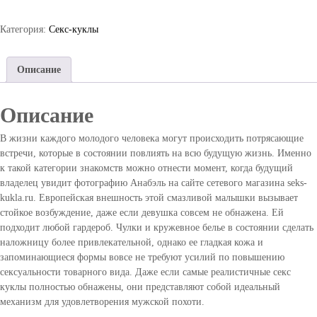
и
r
е
Категория:
u
Секс-куклы
м
о
д
Описание
е
л
и
Описание
р
е
В жизни каждого молодого человека могут происходить потрясающие
а
встречи, которые в состоянии повлиять на всю будущую жизнь. Именно
л
к такой категории знакомств можно отнести момент, когда будущий
и
владелец увидит фотографию Анабэль на сайте сетевого магазина seks-
с
kukla.ru. Европейская внешность этой смазливой малышки вызывает
т
стойкое возбуждение, даже если девушка совсем не обнажена. Ей
и
подходит любой гардероб. Чулки и кружевное белье в состоянии сделать
ч
наложницу более привлекательной, однако ее гладкая кожа и
н
запоминающиеся формы вовсе не требуют усилий по повышению
ы
сексуальности товарного вида. Даже если самые реалистичные секс
х
куклы полностью обнажены, они представляют собой идеальный
с
механизм для удовлетворения мужской похоти.
е