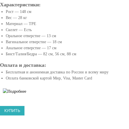
с
e
Характеристики:
т
x
Рост — 148 см
а
D
Вес — 28 кг
в
o
Материал — TPE
л
Скелет — Есть
l
е
Оральное отверстие — 13 см
l
н
Вагинальное отверстие — 18 см
s
ы
Анальное отверстие — 17 см
в
•
Бюст/Талия/Бедра — 82 см, 56 см, 88 см
с
S
е
Оплата и доставка:
e
с
k
Бесплатная и анонимная доставка по России и всему миру
у
Оплата банковской картой Мир, Visa, Master Card
s
щ
-
е
K
с
т
u
в
k
КУПИТЬ
у
l
ю
a
щ
.