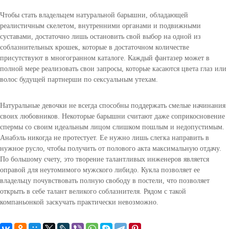
к
Чтобы стать владельцем натуральной барышни, обладающей
с
реалистичным скелетом, внутренними органами и подвижными
к
суставами, достаточно лишь остановить свой выбор на одной из
у
соблазнительных крошек, которые в достаточном количестве
к
присутствуют в многогранном каталоге. Каждый фантазер может в
о
полной мере реализовать свои запросы, которые касаются цвета глаз или
л
волос будущей партнерши по сексуальным утехам.
!
Е
с
Натуральные девочки не всегда способны поддержать смелые начинания
т
своих любовников. Некоторые барышни считают даже соприкосновение
ь
спермы со своим идеальным лицом слишком пошлым и недопустимым.
в
Анабэль никогда не протестует. Ее нужно лишь слегка направить в
о
нужное русло, чтобы получить от полового акта максимальную отдачу.
з
По большому счету, это творение талантливых инженеров является
м
оправой для неутомимого мужского либидо. Кукла позволяет ее
о
владельцу почувствовать полную свободу в постели, что позволяет
ж
открыть в себе талант великого соблазнителя. Рядом с такой
н
компаньонкой заскучать практически невозможно.
о
с